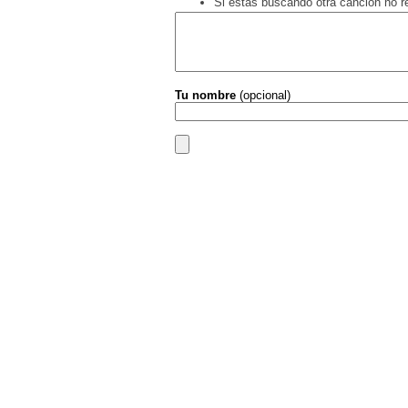
Si estás buscando otra canción no 
Tu nombre
(opcional)