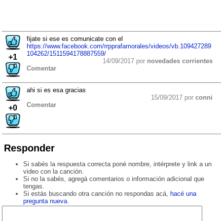
fijate si ese es comunicate con el
https://www.facebook.com/rrpprafamorales/videos/vb.109427289
104262/1511594178887559/
+1
14/09/2017 por
novedades corrientes
Comentar
ahi si es esa gracias
15/09/2017 por
conni
Comentar
+0
Responder
Si sabés la respuesta correcta poné nombre, intérprete y link a un
video con la canción.
Si no la sabés, agregá comentarios o información adicional que
tengas.
Si estás buscando otra canción no respondas acá,
hacé una
pregunta nueva
.