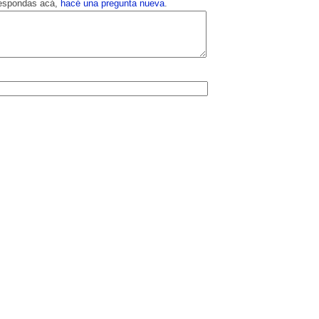
respondas acá,
hacé una pregunta nueva
.