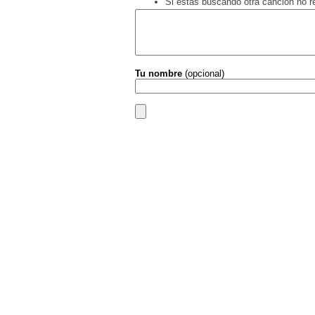
Si estás buscando otra canción no 
Tu nombre
(opcional)