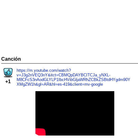
Canción
https://m.youtube.com/watch?
v=J3g2nVEQ3nY&itct=CBMQpDAYBCITCJa_yNXL-
M8CFcS3nAodGLYLP1IbcHVibGljaWRhZCBkZSBtdHYgdm90Y
+1
XMgZW1h&gl=AR&hl=es-419&client=mv-google