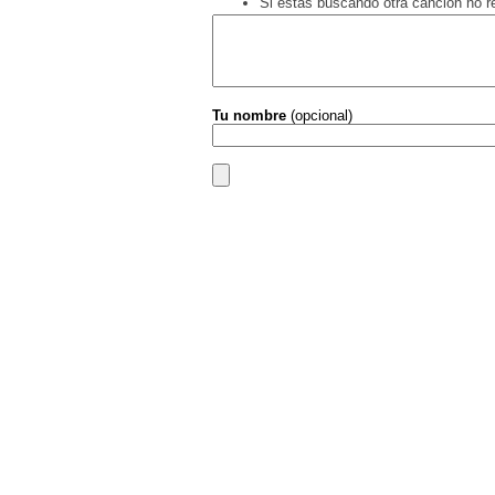
Si estás buscando otra canción no 
Tu nombre
(opcional)