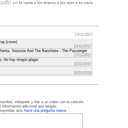
11/2017 por
le canta a los brazos a los ojos a su nariz
13/11/2017
op (cover)
13/11/2017
ochenta. Siouxsie And The Banshees - The Passenger
17/11/2017
p. No hay ningún plagio
21/11/2017
31/01/2018
nombre, intérprete y link a un video con la canción.
 información adicional que tengas.
respondas acá,
hacé una pregunta nueva
.