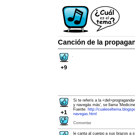
Canción de la propagan
.
+9
Si te referís a la <del>progragand
y navegás más', se llama 'Medicine'
Fuente:
http://cualeseltema.blogsp
+1
navegas.html
Comentar
le canta al cuerpo a sus brazos a s