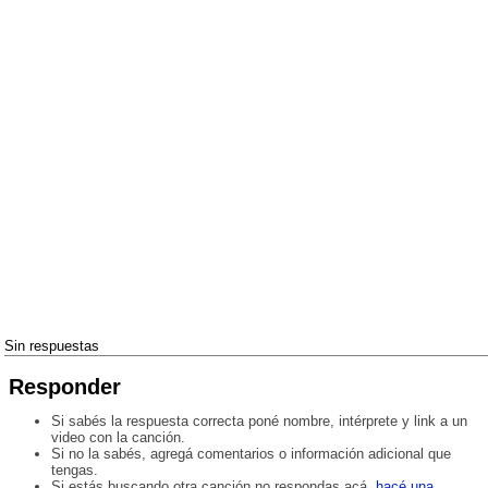
Sin respuestas
Responder
Si sabés la respuesta correcta poné nombre, intérprete y link a un
video con la canción.
Si no la sabés, agregá comentarios o información adicional que
tengas.
Si estás buscando otra canción no respondas acá,
hacé una