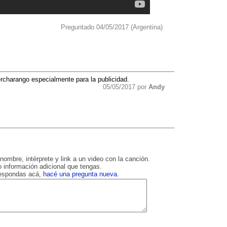
Preguntado 04/05/2017 (Argentina)
charango especialmente para la publicidad.
05/05/2017 por
Andy
nombre, intérprete y link a un video con la canción.
 información adicional que tengas.
respondas acá,
hacé una pregunta nueva
.