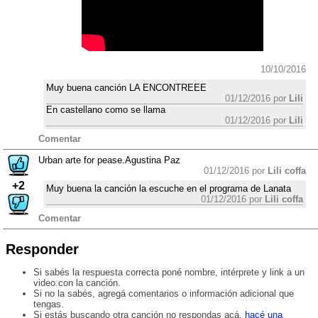
10/10/2016
Muy buena canción LA ENCONTREEE
01/12/2016 por
Lili
En castellano como se llama
01/12/2016 por
Lili
Comentar
Urban arte for pease.Agustina Paz
01/12/2016 por
Lili coffa
+2
Muy buena la canción la escuche en el programa de Lanata
01/12/2016 por
Lili coffa
Comentar
Responder
Si sabés la respuesta correcta poné nombre, intérprete y link a un
video con la canción.
Si no la sabés, agregá comentarios o información adicional que
tengas.
Si estás buscando otra canción no respondas acá,
hacé una