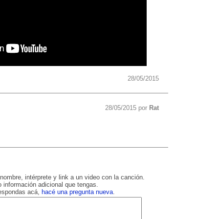
28/05/2015
28/05/2015 por
Rat
nombre, intérprete y link a un video con la canción.
 información adicional que tengas.
respondas acá,
hacé una pregunta nueva
.