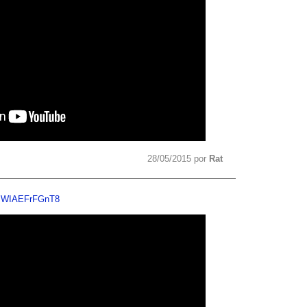
28/05/2015 por
Rat
v=WIAEFrFGnT8