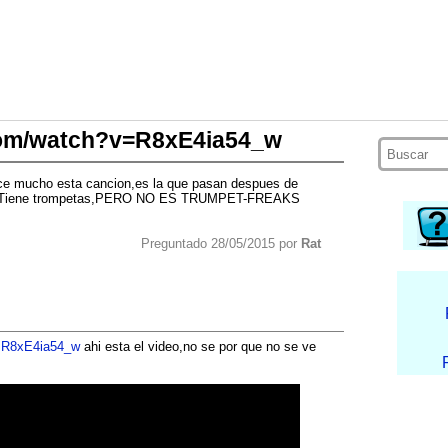
com/watch?v=R8xE4ia54_w
ace mucho esta cancion,es la que pasan despues de
ble,Tiene trompetas,PERO NO ES TRUMPET-FREAKS
Preguntado 28/05/2015 por
Rat
v=R8xE4ia54_w
ahi esta el video,no se por que no se ve