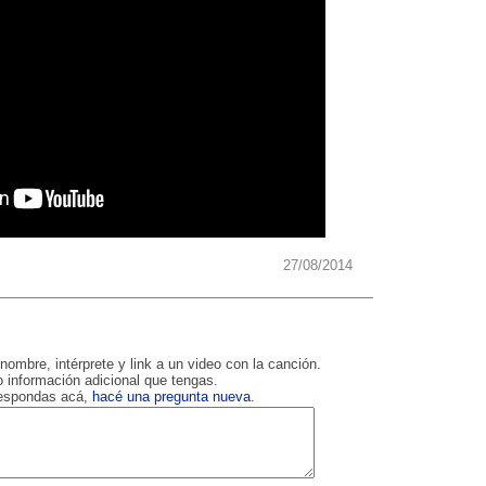
27/08/2014
nombre, intérprete y link a un video con la canción.
 información adicional que tengas.
respondas acá,
hacé una pregunta nueva
.