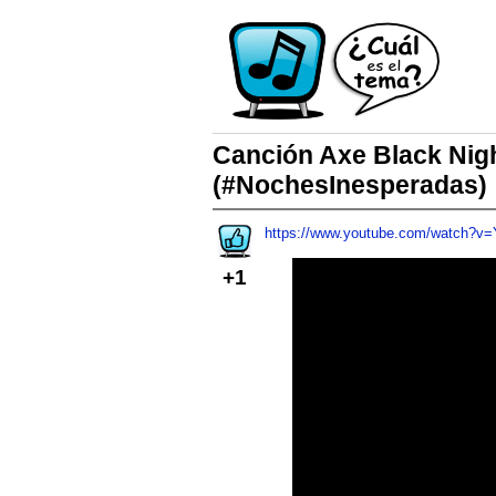
Canción Axe Black Nig
(#NochesInesperadas)
https://www.youtube.com/watch?v
+1