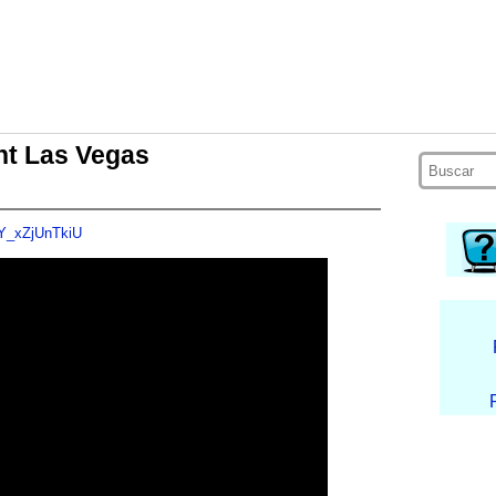
ht Las Vegas
=Y_xZjUnTkiU