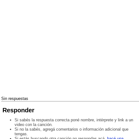
Sin respuestas
Responder
Si sabés la respuesta correcta poné nombre, intérprete y link a un
video con la canción.
Si no la sabés, agregá comentarios o información adicional que
tengas.
Si estás buscando otra canción no respondas acá,
hacé una