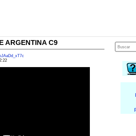
E ARGENTINA C9
=oJAaDd_xT7c
2:22