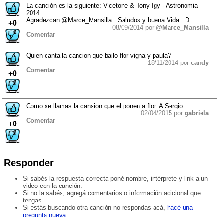
La canción es la siguiente: Vicetone & Tony Igy - Astronomia
2014
Agradezcan @Marce_Mansilla . Saludos y buena Vida. :D
+0
08/09/2014 por
@Marce_Mansilla
Comentar
Quien canta la cancion que bailo flor vigna y paula?
18/11/2014 por
candy
Comentar
+0
Como se llamas la cansion que el ponen a flor. A Sergio
02/04/2015 por
gabriela
Comentar
+0
Responder
Si sabés la respuesta correcta poné nombre, intérprete y link a un
video con la canción.
Si no la sabés, agregá comentarios o información adicional que
tengas.
Si estás buscando otra canción no respondas acá,
hacé una
pregunta nueva
.