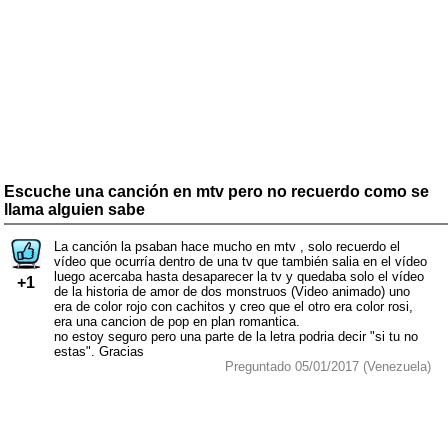
Escuche una canción en mtv pero no recuerdo como se
llama alguien sabe
La canción la psaban hace mucho en mtv , solo recuerdo el
vídeo que ocurría dentro de una tv que también salia en el vídeo
luego acercaba hasta desaparecer la tv y quedaba solo el vídeo
+1
de la historia de amor de dos monstruos (Video animado) uno
era de color rojo con cachitos y creo que el otro era color rosi,
era una cancion de pop en plan romantica.
no estoy seguro pero una parte de la letra podria decir "si tu no
estas". Gracias
Preguntado 05/01/2017 (Venezuela)