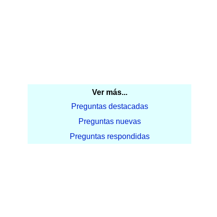
Ver más...
Preguntas destacadas
Preguntas nuevas
Preguntas respondidas