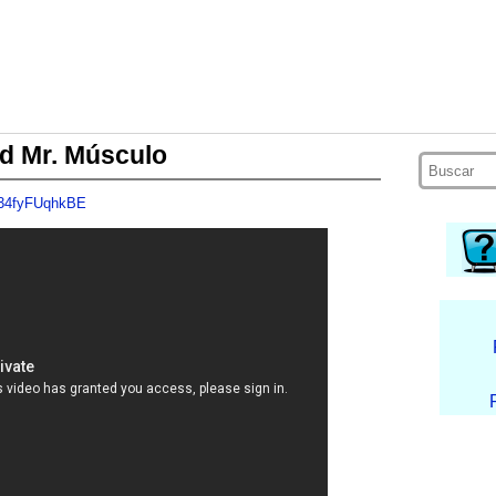
ad Mr. Músculo
=34fyFUqhkBE