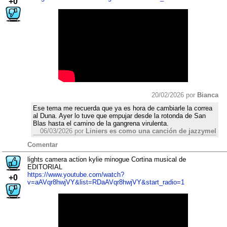
+0
20/02/2026 por
Bianca
Ese tema me recuerda que ya es hora de cambiarle la correa
al Duna. Ayer lo tuve que empujar desde la rotonda de San
Blas hasta el camino de la gangrena virulenta.
06/03/2026 por
Liniers es como una canción de jazzymel
Comentar
lights camera action kylie minogue Cortina musical de
EDITORIAL
https://www.youtube.com/watch?
+0
v=aAVqr8hwjVY&list=RDaAVqr8hwjVY&start_radio=1