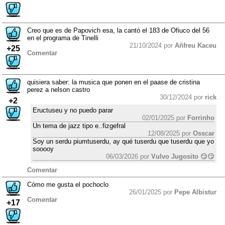
Creo que es de Papovich esa, la cantó el 183 de Ofiuco del 56
en el programa de Tinelli
21/10/2024 por
Añfreu Kaceu
+25
Comentar
quisiera saber: la musica que ponen en el paase de cristina
perez a nelson castro
30/12/2024 por
rick
+2
Eructuseu y no puedo parar
02/01/2025 por
Forrinho
Un tema de jazz tipo e..fizgefral
12/08/2025 por
Osscar
Soy un serdu piumtuserdu, ay qué tuserdu que tuserdu que yo
sooooy
06/03/2026 por
Vulvo Jugosito 😏😏
Comentar
Cómo me gusta el pochoclo
26/01/2025 por
Pepe Albistur
Comentar
+17