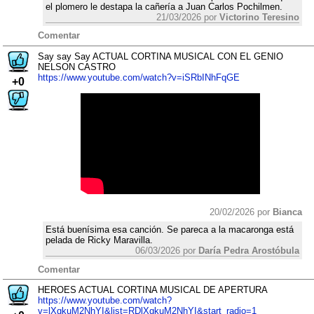
el plomero le destapa la cañería a Juan Carlos Pochilmen.
21/03/2026 por
Victorino Teresino
Comentar
Say say Say ACTUAL CORTINA MUSICAL CON EL GENIO
NELSON CASTRO
https://www.youtube.com/watch?v=iSRbINhFqGE
+0
20/02/2026 por
Bianca
Está buenísima esa canción. Se pareca a la macaronga está
pelada de Ricky Maravilla.
06/03/2026 por
Daría Pedra Arostóbula
Comentar
HEROES ACTUAL CORTINA MUSICAL DE APERTURA
https://www.youtube.com/watch?
v=lXgkuM2NhYI&list=RDlXgkuM2NhYI&start_radio=1