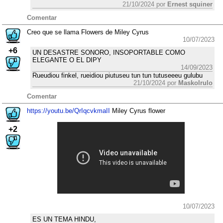
21/10/2024 por
Ernest squiner
Comentar
Creo que se llama Flowers de Miley Cyrus
10/07/2023
+6
UN DESASTRE SONORO, INSOPORTABLE COMO
ELEGANTE O EL DIPY
14/09/2023
Rueudiou finkel, rueidiou piutuseu tun tun tutuseeeu gulubu
21/10/2024 por
Maskolrulo
Comentar
https://youtu.be/QrIqcvkmaII
Miley Cyrus flower
+2
10/07/2023
ES UN TEMA HINDU,