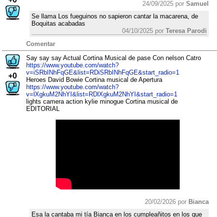
24/09/2025 por
Samuel
Se llama Los fueguinos no sapieron cantar la macarena, de
Boquitas acabadas
04/10/2025 por
Teresa Parodi
Comentar
Say say say Actual Cortina Musical de pase Con nelson Catro
https://www.youtube.com/watch?
v=iSRbINhFqGE&list=RDiSRbINhFqGE&start_radio=1
+0
Heroes David Bowie Cortina musical de Apertura
https://www.youtube.com/watch?
v=lXgkuM2NhYI&list=RDlXgkuM2NhYI&start_radio=1
lights camera action kylie minogue Cortina musical de
EDITORIAL
20/02/2026 por
Bianca
Esa la cantaba mi tía Bianca en los cumpleañitos en los que