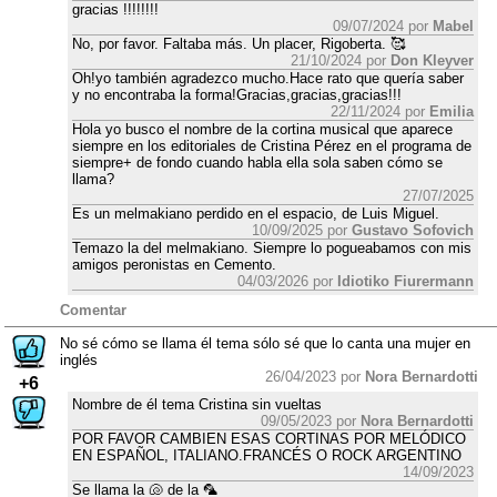
gracias !!!!!!!!
09/07/2024 por
Mabel
No, por favor. Faltaba más. Un placer, Rigoberta. 🥰
21/10/2024 por
Don Kleyver
Oh!yo también agradezco mucho.Hace rato que quería saber
y no encontraba la forma!Gracias,gracias,gracias!!!
22/11/2024 por
Emilia
Hola yo busco el nombre de la cortina musical que aparece
siempre en los editoriales de Cristina Pérez en el programa de
siempre+ de fondo cuando habla ella sola saben cómo se
llama?
27/07/2025
Es un melmakiano perdido en el espacio, de Luis Miguel.
10/09/2025 por
Gustavo Sofovich
Temazo la del melmakiano. Siempre lo pogueabamos con mis
amigos peronistas en Cemento.
04/03/2026 por
Idiotiko Fiurermann
Comentar
No sé cómo se llama él tema sólo sé que lo canta una mujer en
inglés
26/04/2023 por
Nora Bernardotti
+6
Nombre de él tema Cristina sin vueltas
09/05/2023 por
Nora Bernardotti
POR FAVOR CAMBIEN ESAS CORTINAS POR MELÓDICO
EN ESPAÑOL, ITALIANO.FRANCÉS O ROCK ARGENTINO
14/09/2023
Se llama la 🐚 de la 🦜