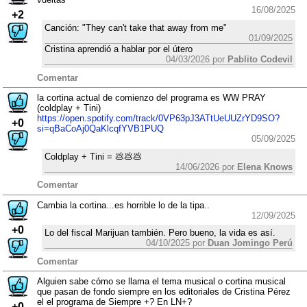
16/08/2025
+2
Canción: "They can't take that away from me"
01/09/2025
Cristina aprendió a hablar por el útero
04/03/2026 por
Pablito Codevil
Comentar
la cortina actual de comienzo del programa es WW PRAY
(coldplay + Tini)
https://open.spotify.com/track/0VP63pJ3ATtUeUUZrYD9SO?
+0
si=qBaCoAj0QaKlcqfYVB1PUQ
05/09/2025
Coldplay + Tini = 💩💩💩
14/06/2026 por
Elena Knows
Comentar
Cambia la cortina...es horrible lo de la tipa..
12/09/2025
+0
Lo del fiscal Marijuan también. Pero bueno, la vida es así.
04/10/2025 por
Duan Jomingo Perú
Comentar
Alguien sabe cómo se llama el tema musical o cortina musical
que pasan de fondo siempre en los editoriales de Cristina Pérez
el el programa de Siempre +? En LN+?
+0