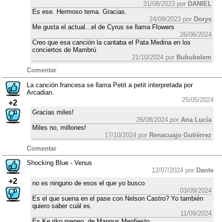
31/08/2023 por
DANIEL
Es ese. Hermoso tema. Gracias.
24/09/2023 por
Dorys
Me gusta el actual...el de Cyrus se llama Flowers
26/06/2024
Creo que esa canción la cantaba el Pata Medina en los
conciertos de Mambrú
21/10/2024 por
Bububelem
Comentar
La canción francesa se llama Petit a petit interpretada por
Arcadian.
25/05/2024
+2
Gracias miles!
26/08/2024 por
Ana Lucía
Miles no, millones!
17/10/2024 por
Renacuajo Gutiérrez
Comentar
Shocking Blue - Venus
12/07/2024 por
Dante
+2
no es ninguno de esos el que yo busco
03/09/2024
Es el que suena en el pase con Nelson Castro? Yo también
quiero saber cuál es.
11/09/2024
Es Ke riko meneo, de Mangus Menfiesto