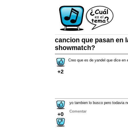
cancion que pasan en l
showmatch?
Creo que es de yandel que dice en e
+2
yo tambien lo busco pero todavia n
Comentar
+0