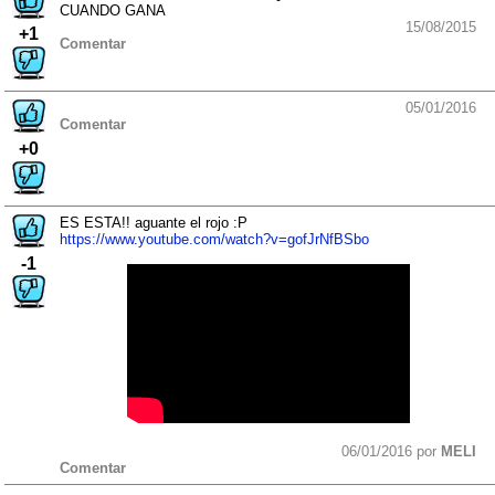
CUANDO GANA
15/08/2015
+1
Comentar
05/01/2016
Comentar
+0
ES ESTA!! aguante el rojo :P
https://www.youtube.com/watch?v=gofJrNfBSbo
-1
06/01/2016 por
MELI
Comentar