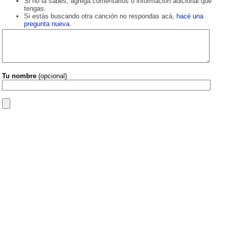
Si no la sabés, agregá comentarios o información adicional que
tengas.
Si estás buscando otra canción no respondas acá,
hacé una
pregunta nueva
.
Tu nombre
(opcional)