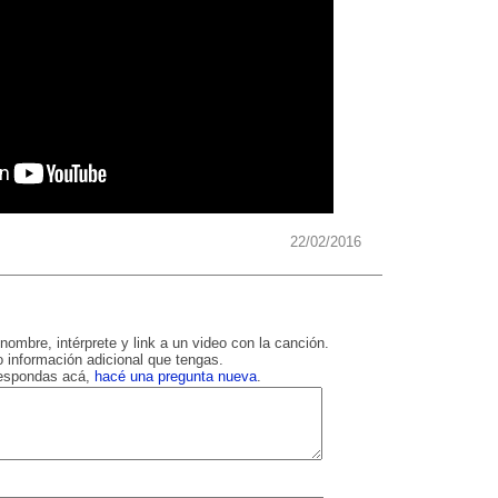
22/02/2016
nombre, intérprete y link a un video con la canción.
 información adicional que tengas.
respondas acá,
hacé una pregunta nueva
.