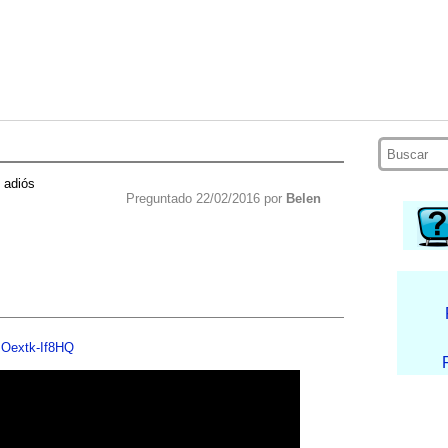
 adiós
Preguntado 22/02/2016 por
Belen
=Oextk-If8HQ