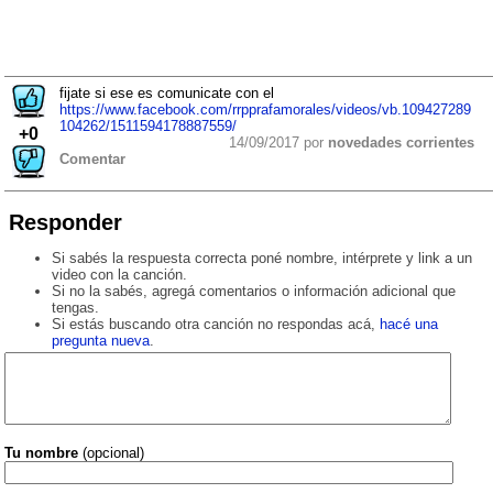
fijate si ese es comunicate con el
https://www.facebook.com/rrpprafamorales/videos/vb.109427289
104262/1511594178887559/
+0
14/09/2017 por
novedades corrientes
Comentar
Responder
Si sabés la respuesta correcta poné nombre, intérprete y link a un
video con la canción.
Si no la sabés, agregá comentarios o información adicional que
tengas.
Si estás buscando otra canción no respondas acá,
hacé una
pregunta nueva
.
Tu nombre
(opcional)