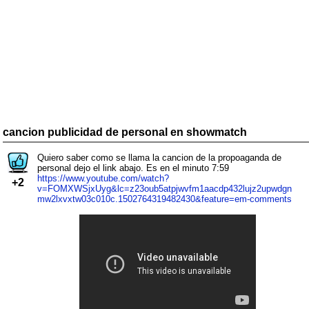
cancion publicidad de personal en showmatch
Quiero saber como se llama la cancion de la propoaganda de
personal dejo el link abajo. Es en el minuto 7:59
https://www.youtube.com/watch?
+2
v=FOMXWSjxUyg&lc=z23oub5atpjwvfm1aacdp432lujz2upwdgn
mw2lxvxtw03c010c.1502764319482430&feature=em-comments