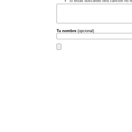
Si estás buscando otra canción no 
Tu nombre
(opcional)