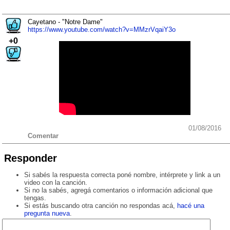
Cayetano - "Notre Dame"
https://www.youtube.com/watch?v=MMzrVqaiY3o
+0
01/08/2016
Comentar
Responder
Si sabés la respuesta correcta poné nombre, intérprete y link a un
video con la canción.
Si no la sabés, agregá comentarios o información adicional que
tengas.
Si estás buscando otra canción no respondas acá,
hacé una
pregunta nueva
.