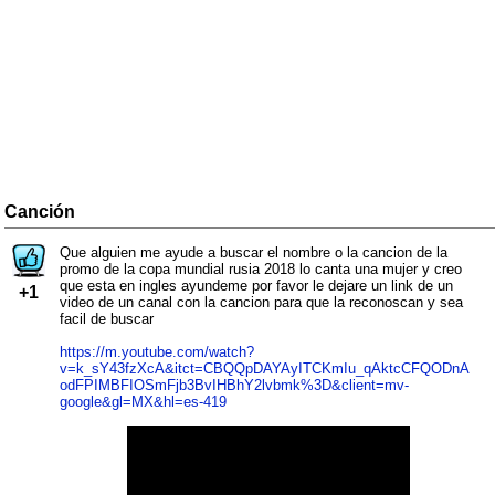
Canción
Que alguien me ayude a buscar el nombre o la cancion de la
promo de la copa mundial rusia 2018 lo canta una mujer y creo
que esta en ingles ayundeme por favor le dejare un link de un
+1
video de un canal con la cancion para que la reconoscan y sea
facil de buscar
https://m.youtube.com/watch?
v=k_sY43fzXcA&itct=CBQQpDAYAyITCKmIu_qAktcCFQODnA
odFPIMBFIOSmFjb3BvIHBhY2lvbmk%3D&client=mv-
google&gl=MX&hl=es-419