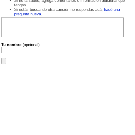
Si no la sabés, agregá comentarios o información adicional que
tengas.
Si estás buscando otra canción no respondas acá,
hacé una
pregunta nueva
.
Tu nombre
(opcional)