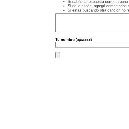
Si sabés la respuesta correcta poné 
Si no la sabés, agregá comentarios o
Si estás buscando otra canción no 
Tu nombre
(opcional)