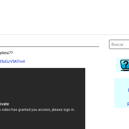
pileta??
v=33oGzV5KFm4