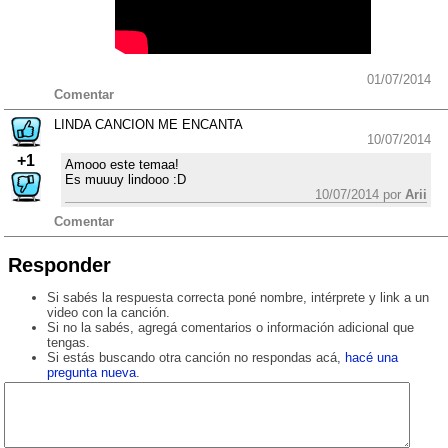
01/07/2014
Comentar
LINDA CANCION ME ENCANTA
10/07/2014
+1
Amooo este temaa!
Es muuuy lindooo :D
10/07/2014 por
Arii
Comentar
Responder
Si sabés la respuesta correcta poné nombre, intérprete y link a un
video con la canción.
Si no la sabés, agregá comentarios o información adicional que
tengas.
Si estás buscando otra canción no respondas acá,
hacé una
pregunta nueva
.