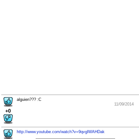
alguien??? :C
11/09/2014
+0
http://www.youtube.com/watch?v=9qvglWAHDak