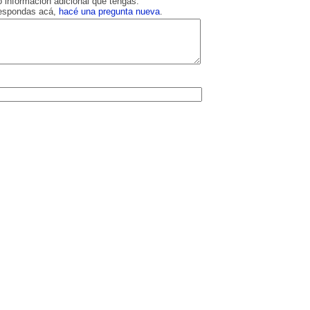
 información adicional que tengas.
respondas acá,
hacé una pregunta nueva
.