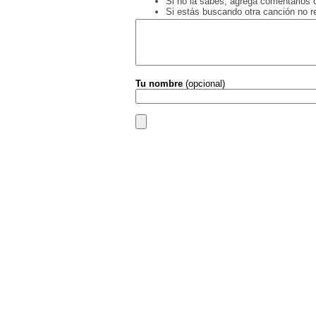
Si no la sabés, agregá comentarios o
Si estás buscando otra canción no 
Tu nombre
(opcional)