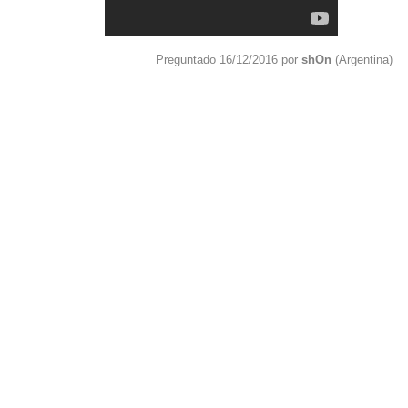
Preguntado 16/12/2016 por
shOn
(Argentina)