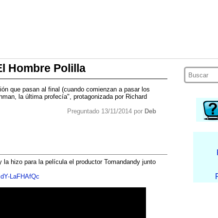
El Hombre Polilla
ión que pasan al final (cuando comienzan a pasar los
othman, la última profecía", protagonizada por Richard
Preguntado 13/11/2014 por
Deb
y la hizo para la película el productor Tomandandy junto
v=dY-LaFHAfQc