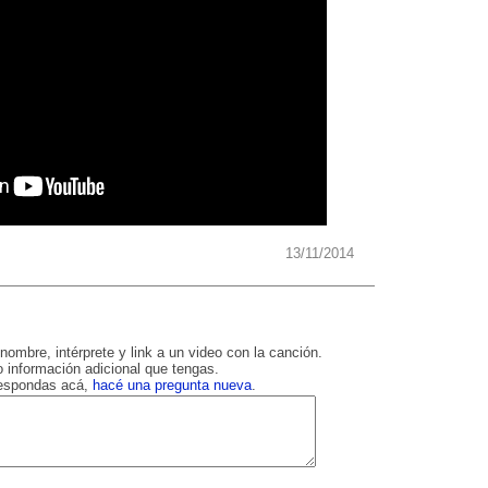
13/11/2014
nombre, intérprete y link a un video con la canción.
 información adicional que tengas.
respondas acá,
hacé una pregunta nueva
.