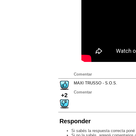
Comentar
MAXI TRUSSO - S.O.S.
Comentar
+2
Responder
Si sabés la respuesta correcta poné 
Si no la sabés, agregá comentarios o