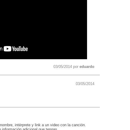
03/05/2014 por
eduardo
03/05/2014
nombre, intérprete y link a un video con la canción.
 información adicional que tengas.