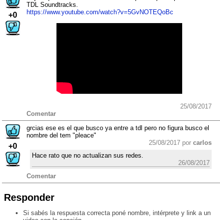
TDL Soundtracks.
https://www.youtube.com/watch?v=5GvNOTEQoBc
+0
25/08/2017
Comentar
grcias ese es el que busco ya entre a tdl pero no figura busco el
nombre del tem "pleace"
25/08/2017 por
carlos
+0
Hace rato que no actualizan sus redes.
26/08/2017
Comentar
Responder
Si sabés la respuesta correcta poné nombre, intérprete y link a un