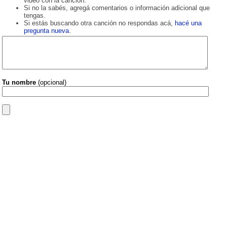
video con la canción.
Si no la sabés, agregá comentarios o información adicional que
tengas.
Si estás buscando otra canción no respondas acá,
hacé una
pregunta nueva
.
Tu nombre
(opcional)