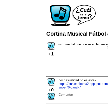
Cortina Musical Fútbol
instrumental que ponian en la prese
+1
por casualidad no es esta?
https://cualeseltema2.appspot.com
anos-70-canal-7
+0
Comentar