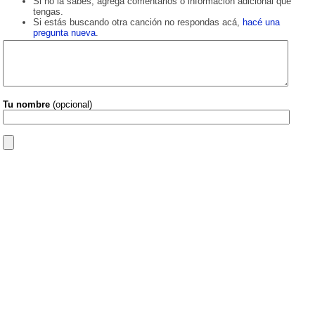
Si no la sabés, agregá comentarios o información adicional que
tengas.
Si estás buscando otra canción no respondas acá,
hacé una
pregunta nueva
.
Tu nombre
(opcional)