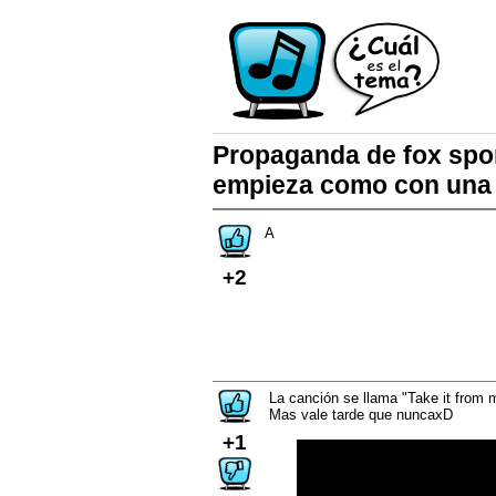
Propaganda de fox spor
empieza como con una g
A
+2
La canción se llama "Take it from
Mas vale tarde que nunca​xD
+1