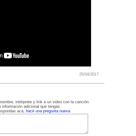
25/04/2017
nombre, intérprete y link a un video con la canción.
 información adicional que tengas.
respondas acá,
hacé una pregunta nueva
.