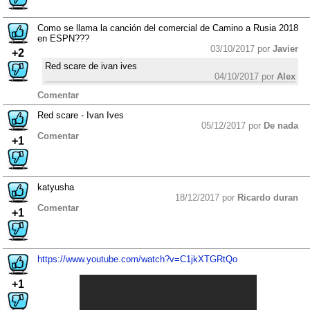
Como se llama la canción del comercial de Camino a Rusia 2018
en ESPN???
03/10/2017 por
Javier
+2
Red scare de ivan ives
04/10/2017 por
Alex
Comentar
Red scare - Ivan Ives
05/12/2017 por
De nada
Comentar
+1
katyusha
18/12/2017 por
Ricardo duran
Comentar
+1
https://www.youtube.com/watch?v=C1jkXTGRtQo
+1