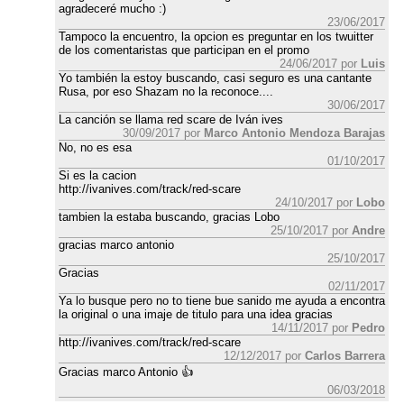
agradeceré mucho :)
23/06/2017
Tampoco la encuentro, la opcion es preguntar en los twuitter
de los comentaristas que participan en el promo
24/06/2017 por
Luis
Yo también la estoy buscando, casi seguro es una cantante
Rusa, por eso Shazam no la reconoce....
30/06/2017
La canción se llama red scare de Iván ives
30/09/2017 por
Marco Antonio Mendoza Barajas
No, no es esa
01/10/2017
Si es la cacion
http://ivanives.com/track/red-scare
24/10/2017 por
Lobo
tambien la estaba buscando, gracias Lobo
25/10/2017 por
Andre
gracias marco antonio
25/10/2017
Gracias
02/11/2017
Ya lo busque pero no to tiene bue sanido me ayuda a encontra
la original o una imaje de titulo para una idea gracias
14/11/2017 por
Pedro
http://ivanives.com/track/red-scare
12/12/2017 por
Carlos Barrera
Gracias marco Antonio 👍
06/03/2018