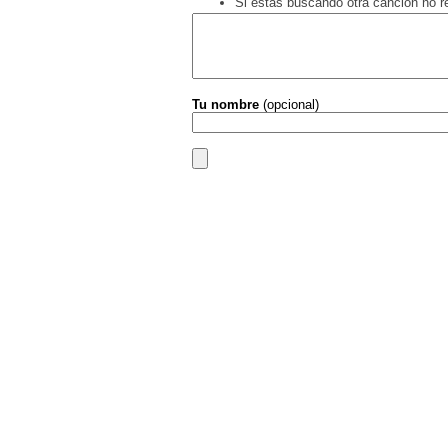
Si estás buscando otra canción no 
Tu nombre
(opcional)