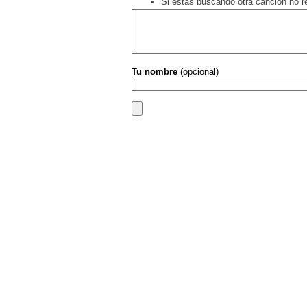
Si estás buscando otra canción no 
Tu nombre
(opcional)