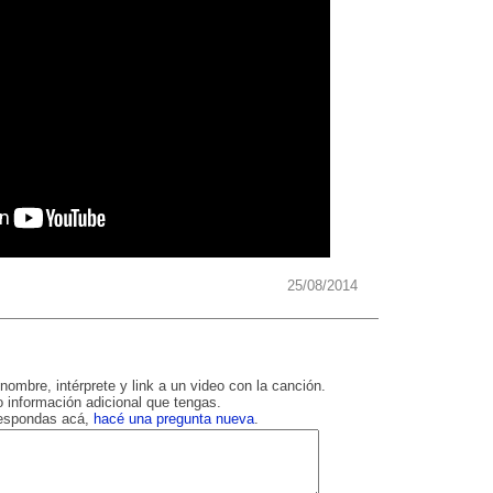
25/08/2014
nombre, intérprete y link a un video con la canción.
 información adicional que tengas.
respondas acá,
hacé una pregunta nueva
.