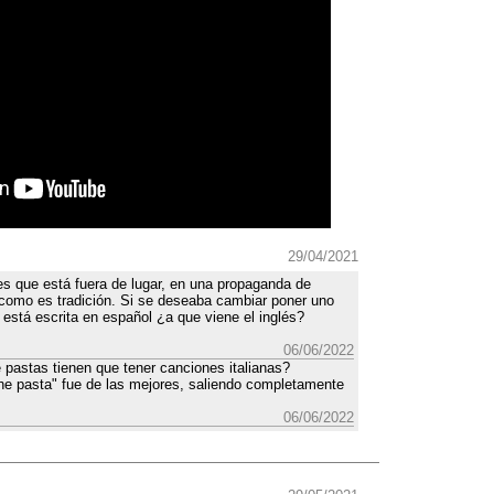
29/04/2021
s que está fuera de lugar, en una propaganda de
o como es tradición. Si se deseaba cambiar poner uno
está escrita en español ¿a que viene el inglés?
06/06/2022
 pastas tienen que tener canciones italianas?
he pasta" fue de las mejores, saliendo completamente
06/06/2022