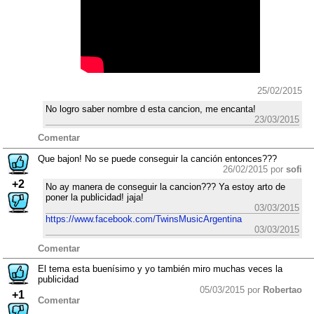
25/02/2015
No logro saber nombre d esta cancion, me encanta!
23/03/2015
Comentar
Que bajon! No se puede conseguir la canción entonces???
26/02/2015 por
sofi
+2
No ay manera de conseguir la cancion??? Ya estoy arto de
poner la publicidad! jaja!
03/03/2015
https://www.facebook.com/TwinsMusicArgentina
03/03/2015
Comentar
El tema esta buenísimo y yo también miro muchas veces la
publicidad
05/03/2015 por
Robertao
+1
Comentar