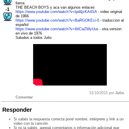
llama
THE BEACH BOYS y aca van algunos enlaces
-1
https://www.youtube.com/watch?v=lpd4jzKA4SA
- video original
de 1966
https://www.youtube.com/watch?v=BaRGOKEci-0
- traduccion al
español
https://www.youtube.com/watch?v=6tlCwZWyUus
- otra version
en vivo de 1976
Saludos a todos Julio
31/10/2015 por
Julio
Comentar
Responder
Si sabés la respuesta correcta poné nombre, intérprete y link a un
video con la canción.
Si no la sabés, agregá comentarios o información adicional que