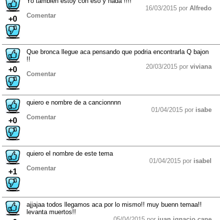
Yo también estoy con eso y nada !!!!
16/03/2015 por
Alfredo
Comentar
+0
Que bronca llegue aca pensando que podria encontrarla Q bajon
!!
20/03/2015 por
viviana
+0
Comentar
quiero e nombre de a cancionnnn
01/04/2015 por
isabe
Comentar
+0
quiero el nombre de este tema
01/04/2015 por
isabel
Comentar
+1
ajjajaa todos llegamos aca por lo mismo!! muy buenn temaa!!
levanta muertos!!
05/04/2015 por
juan ignacio cane