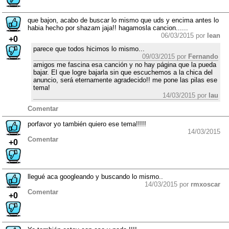
que bajon, acabo de buscar lo mismo que uds y encima antes lo
habia hecho por shazam jaja!! hagamosla cancion......
06/03/2015 por
lean
+0
parece que todos hicimos lo mismo...
09/03/2015 por
Fernando
amigos me fascina esa canción y no hay página que la pueda
bajar. El que logre bajarla sin que escuchemos a la chica del
anuncio, será eternamente agradecido!! me pone las pilas ese
tema!
14/03/2015 por
lau
Comentar
porfavor yo también quiero ese tema!!!!!
14/03/2015
Comentar
+0
llegué aca googleando y buscando lo mismo..
14/03/2015 por
rmxoscar
Comentar
+0