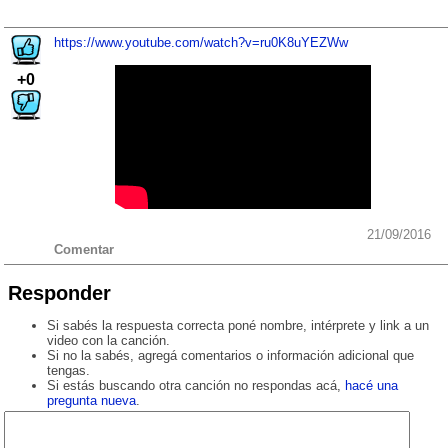
https://www.youtube.com/watch?v=ru0K8uYEZWw
+0
21/09/2016
Comentar
Responder
Si sabés la respuesta correcta poné nombre, intérprete y link a un
video con la canción.
Si no la sabés, agregá comentarios o información adicional que
tengas.
Si estás buscando otra canción no respondas acá,
hacé una
pregunta nueva
.