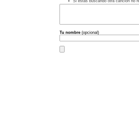
Si estás buscando otra canción no 
Tu nombre
(opcional)