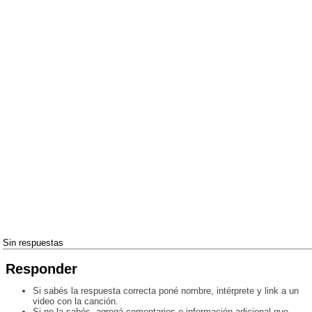
Sin respuestas
Responder
Si sabés la respuesta correcta poné nombre, intérprete y link a un
video con la canción.
Si no la sabés, agregá comentarios o información adicional que