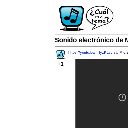
Sonido electrónico de 
https://youtu.be/hHyzKLsJrsU
Mic 2
+1