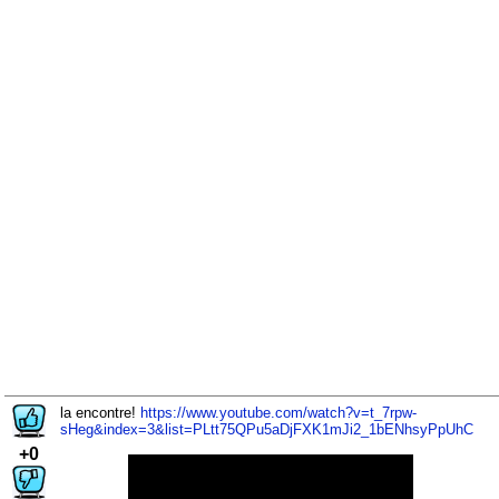
la encontre!
https://www.youtube.com/watch?v=t_7rpw-
sHeg&index=3&list=PLtt75QPu5aDjFXK1mJi2_1bENhsyPpUhC
+0